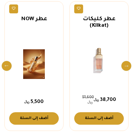
ماركات
عطور رجالية
عطر كليكات
عطر NOW
(Klikat)
51,600
38,700
5,500
أضف إلى السلة
أضف إلى السلة