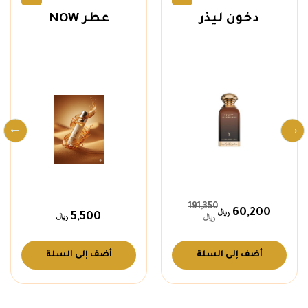
دخون ليذر
عطر NOW
191,350
60,200
5,500
أضف إلى السلة
أضف إلى السلة