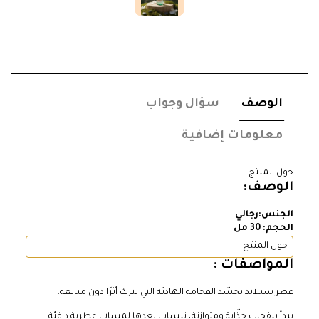
الوصف
سؤال وجواب
معلومات إضافية
حول المنتج
الوصف:
الجنس:رجالي
الحجم: 30 مل
حول المنتج
المواصفات :
عطر سبلاند يجسّد الفخامة الهادئة التي تترك أثرًا دون مبالغة.
يبدأ بنفحات جذّابة ومتوازنة، تنساب بعدها لمسات عطرية دافئة