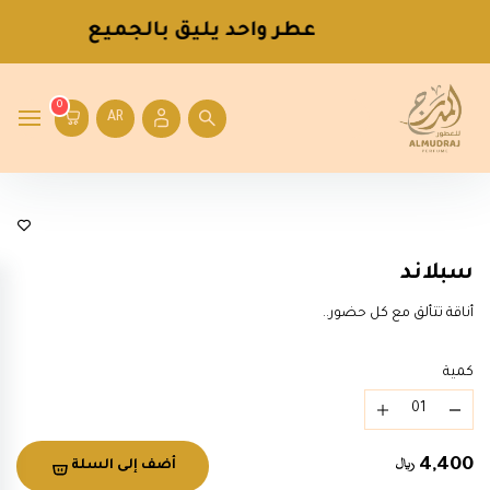
عطر واحد يليق بالجميع
0
AR
عطور رجالية
سبلاند
أناقة تتألق مع كل حضور..
كمية
4,400
أضف إلى السلة