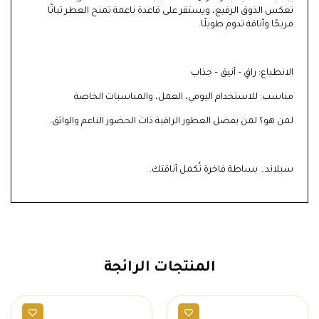
تعكس الذوق الرفيع، ويستقر على قاعدة ناعمة تمنح العطر ثباتًا
مريحًا وأناقة تدوم طويلًا.
الانطباع: راقٍ – أنيق – جذاب
مناسب: للاستخدام اليومي، العمل، والمناسبات الخاصة
لمن هو؟ لمن يفضل العطور الراقية ذات الحضور الناعم والواثق.
سبلاند… بساطة فاخرة تُكمل أناقتك.
المنتجات الرائجة
ماركات
عطور رجالية