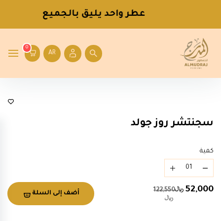
عطر واحد يليق بالجميع
0
AR
ماركات
سجنتشر روز جولد
كمية
52,000
122,550
أضف إلى السلة