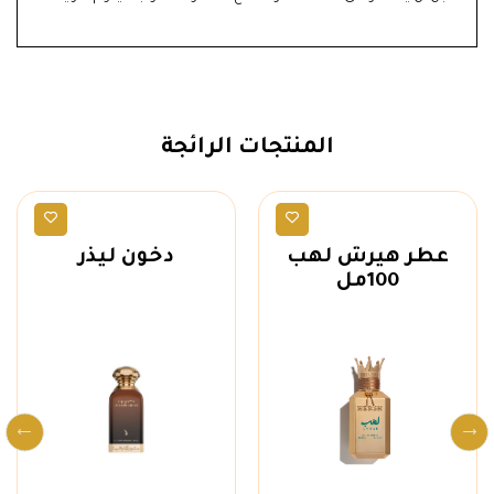
المنتجات الرائجة
ماركات
ماركات
عطر هيرش لهب
دخون ليذر
100مل