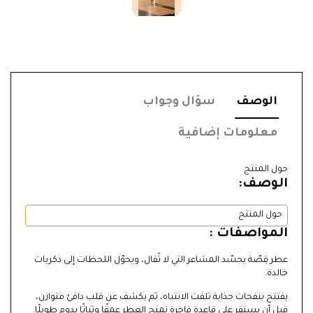
الوصف
سؤال وجواب
معلومات إضافية
حول المنتج
الوصف:
حول المنتج
المواصفات :
عطر قِصّة يجسّد المشاعر التي لا تُقال، ويحوّل اللحظات إلى ذكريات
خالدة.
يفتتح بنفحات جذابة تلفت الانتباه، ثم يكشف عن قلب دافئ متوازن،
قبل أن يستقر على قاعدة فاخرة تمنح العطر عمقًا وثباتًا يدوم طويلًا.