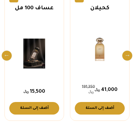
كحيلان
عساف 100 مل
191,350
41,000
15,500
أضف إلى السلة
أضف إلى السلة