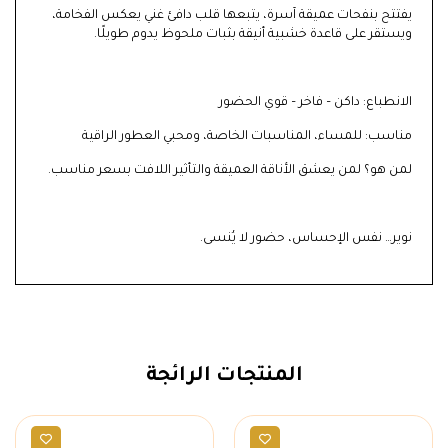
يفتتح بنفحات عميقة آسرة، يتبعها قلب دافئ غني يعكس الفخامة،
ويستقر على قاعدة خشبية أنيقة بثبات ملحوظ يدوم طويلًا.
الانطباع: داكن – فاخر – قوي الحضور
مناسب: للمساء، المناسبات الخاصة، ومحبي العطور الراقية
لمن هو؟ لمن يعشق الأناقة العميقة والتأثير اللافت بسعر مناسب.
نوير… نفس الإحساس، حضور لا يُنسى.
المنتجات الرائجة
ماركات
عطور رجالية