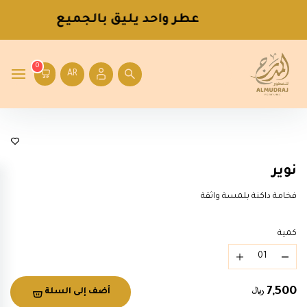
عطر واحد يليق بالجميع
0
AR
عطور رجالية
نوير
فخامة داكنة بلمسة واثقة
كمية
7,500
أضف إلى السلة