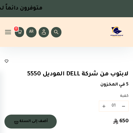
متوفرون دائماً
لخد
0
AR
لابتوبات
لابتوب من شركة DELL الموديل 5550
5 في المخزون
كمية
650
أضف إلى السلة