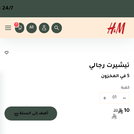
24/7
مت
0
AR
ملابس رجالية
تيشيرت رجالي
5 في المخزون
كمية
10
20
أضف إلى السلة