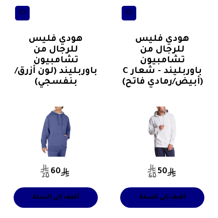
ترنجات رياضية مع
ترنجات رياضية مع
طاقية(كافية)
طاقية(كافية)
هودي فليس
هودي فليس
للرجال من
للرجال من
تشامبيون
تشامبيون
باوربليند - شعار C
باوربليند (لون أزرق/
(أبيض/رمادي فاتح)
بنفسجي)
60
50
70
60
أضف إلى السلة
أضف إلى السلة