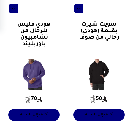
ترنجات رياضية مع
ترنجات رياضية مع
طاقية(كافية)
طاقية(كافية)
سويت شيرت
هودي فليس
بقبعة (هودي)
للرجال من
رجالي من صوف
تشامبيون
باوربليند
70
50
80
60
أضف إلى السلة
أضف إلى السلة