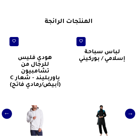
المنتجات الرائجة
ملابس سباحة
ترنجات رياضية مع
طاقية(كافية)
لباس سباحة
هودي فليس
إسلامي / بوركيني
للرجال من
تشامبيون
باوربليند - شعار C
(أبيض/رمادي فاتح)