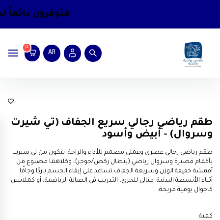
متوفرون دائماً
لخد
0
AR
ملابس رياضية رجالية
طقم رياضي رجالي سريع الجفاف (تي شيرت
وسروال) - أبيض وأسود
طقم رياضي رجالي عصري وعملي مصمم للأداء والراحة. يتكون من تي شيرت
بأكمام قصيرة وسروال رياضي (بنطال ركض/جوجر)، وكلاهما مصنوع من
أقمشة خفيفة الوزن وسريعة الجفاف تساعد على إبقاء الجسم باردًا وجافًا
أثناء الأنشطة البدنية. مثالي للجري، التدريب في الصالة الرياضية، أو كملابس
كاجوال يومية مريحة.
كمية