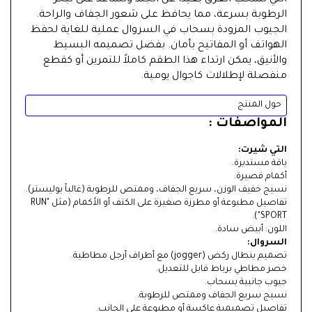
التي تسحب العرق بعيداً عن الجلد وتساعد على تبخر
الرطوبة بسرعة، مما يحافظ على شعور الجفاف والراحة.
الجيوب المزودة بسحاب في السروال عملية للغاية لحفظ
الهواتف أو المفاتيح بأمان. بفضل تصميمه البسيط
والأنيق، يمكن ارتداء هذا الطقم كاملاً للتمرين أو كقطع
منفصلة لإطلالات كاجوال يومية.
حول المنتج
المواصفات :
التي شيرت:
ياقة مستديرة.
أكمام قصيرة.
نسيج خفيف الوزن، سريع الجفاف، وممتص للرطوبة (غالباً بوليستر).
تفاصيل مطبوعة أو مطرزة صغيرة على الكتف أو الأكمام (مثل "RUN
SPORT").
اللون: أبيض سادة.
السروال:
تصميم بنطال ركض (jogger) مع أطراف أرجل مطاطية.
خصر مطاطي برباط قابل للتعديل.
جيوب جانبية بسحاب.
نسيج سريع الجفاف وممتص للرطوبة.
تفاصيل تصميمية عاكسة أو مطبوعة على الجانب.