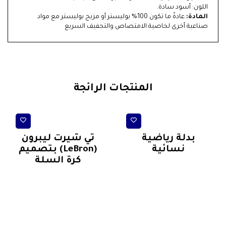
اللون: أسود سادة.
المادة:
عادةً ما تكون 100% بوليستر أو مزيج بوليستر مع مواد
صناعية أخرى لخاصية الامتصاص والتجفيف السريع
المنتجات الرائجة
ملابس رياضية اطفال/ نساء
تيشرتات رياضية
بدلة رياضية
تي شيرت ليبرون
نسائية
(LeBron) بتصميم
كرة السلة