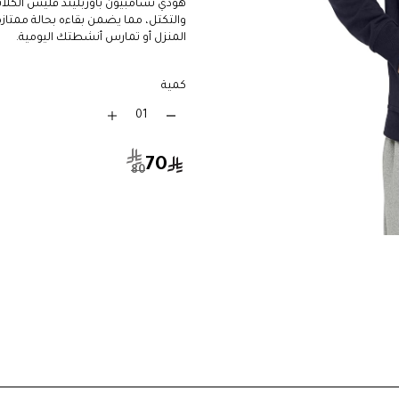
هودي تشامبيون باوربليند فليس الكلاس
والتكتل، مما يضمن بقاءه بحالة ممتازة
المنزل أو تمارس أنشطتك اليومية.
كمية
70
80