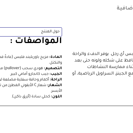
ضافية
حول المنتج
المواصفات :
س أي رجل. يوفر الدفء والراحة
المادة:
مزيج باوربليند فليس (عادةً ق
افظ على شكله ولونه حتى بعد
والتكتل.
و أثناء ممارسة النشاطات
التصميم:
هودي سحب (pullover) مع قبعة مبطنة ورباط قابل للتعديل.
الجينز، السراويل الرياضية، أو
الجيب:
جيب كانجارو أمامي كبير.
الراحة:
أكمام وحافة سفلية مضلعة لر
الشعار:
الأيسر.
اللون:
كحلي سادة (أزرق داكن).