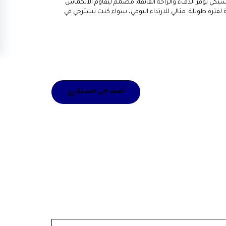
يكي يوفر الدفء والراحة الفائقة. مصمم ليقاوم الانكماش
 لفترة طويلة. مثالي للارتداء اليومي، سواء كنت تسترخي في
أضف إلى السلة