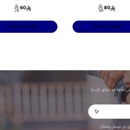
60
80
70
90
أضف إلى السلة
أضف إلى السلة
أنه ما هو شائع. كل ما
لق، لن نرسل رسائل