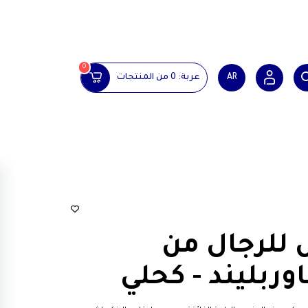
0
AR
عربة:
0
من المنتجات
للرجال من
وربليند - كحلي