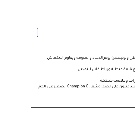
طن وبوليستر) يوفر الدفء والنعومة ويقاوم الانكماش
احة وملاءمة محكمة.
شعار C الأيقوني المطرز من تشامبيون على الصدر وشعار Champion C الصغير على الكم