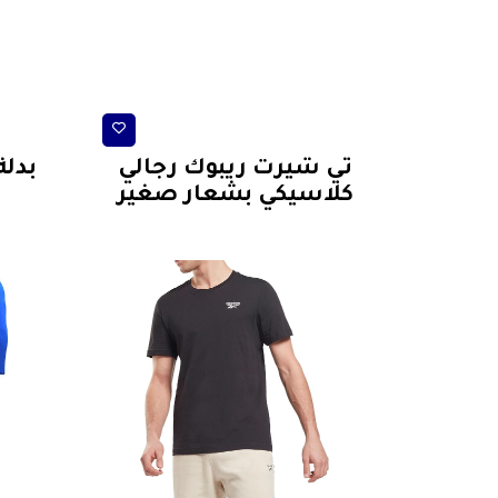
افية)
تيشرتات رياضية
ل من
تي شيرت ريبوك رجالي
بدل
يند
كلاسيكي بشعار صغير