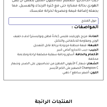
جيب الكانجارو. تصميم تشامبيون المتين يضمن أن يبقى
الهودي بحالة ممتازة حتى مع كثرة الارتداء والغسيل، مما
يجعله إضافة قيمة وعصرية لخزانة ملابسك.
حول المنتج
المواصفات :
المادة:
مزيج باوربليند فليس (عادةً قطن وبوليستر) لدفء خفيف
الوزن ومقاومة للانكماش والتكتل.
القبعة:
قبعة مبطنة مزدوجة برباط قابل للتعديل.
الجيب:
جيب كانجارو أمامي كبير.
الأكمام والحافة:
أساور وحافة سفلية مضلعة لراحة وملاءمة
محكمة.
الشعار:
شعار C الأيقوني المطرز من تشامبيون على الصدر، وشعار
Champion C الصغير على الكم الأيسر.
اللون:
أصفر ساطع / ذهبي.
المنتجات الرائجة