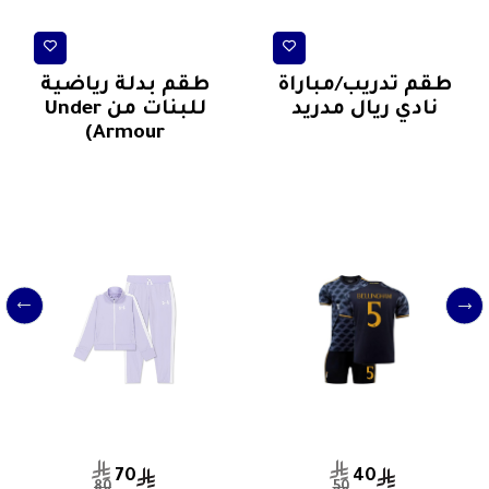
اطقم كرة قدم
ملابس رياضية اطفال/ نساء
طقم تدريب/مباراة
طقم بدلة رياضية
نادي ريال مدريد
للبنات من Under
Armour)
70
40
80
50