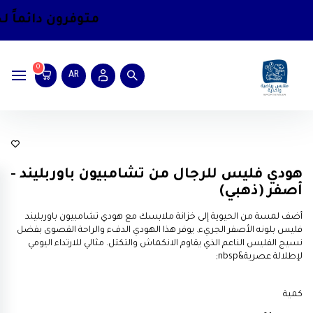
متوفرون دائماً
لخد
0
AR
ترنجات رياضية مع طاقية(كافية)
هودي فليس للرجال من تشامبيون باوربليند -
أصفر (ذهبي)
أضف لمسة من الحيوية إلى خزانة ملابسك مع هودي تشامبيون باوربليند
فليس بلونه الأصفر الجريء. يوفر هذا الهودي الدفء والراحة القصوى بفضل
نسيج الفليس الناعم الذي يقاوم الانكماش والتكتل. مثالي للارتداء اليومي
لإطلالة عصرية&nbsp;
كمية