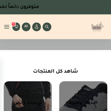
متوفرون دائماً
لخدمت
0
AR
شاهد كل المنتجات
احذية رياضية
ترنجات ركض