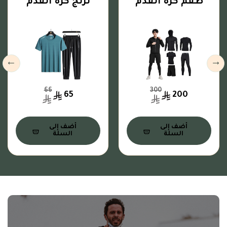
طقم كرة القدم
ترنج كرة القدم
66
300
65
200
أضف إلى
أضف إلى
السلة
السلة