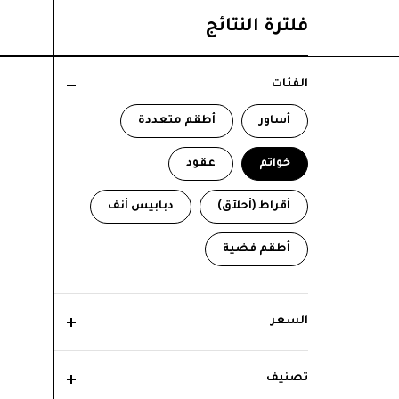
فلترة النتائج
الفئات
أساور
أطقم متعددة
خواتم
عقود
أقراط (أحلآق)
دبابيس أنف
أطقم فضية
السعر
تصنيف