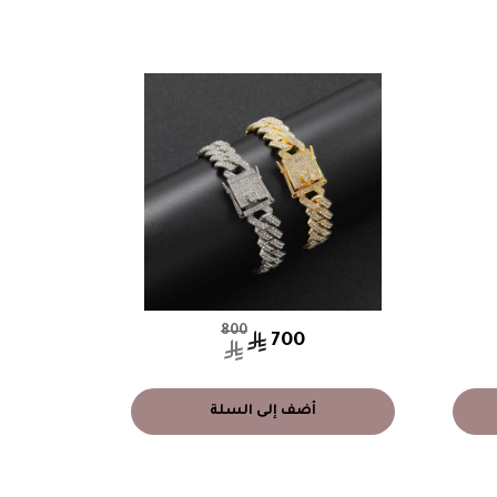
النحل (
الم
800
700
أضف إلى السلة