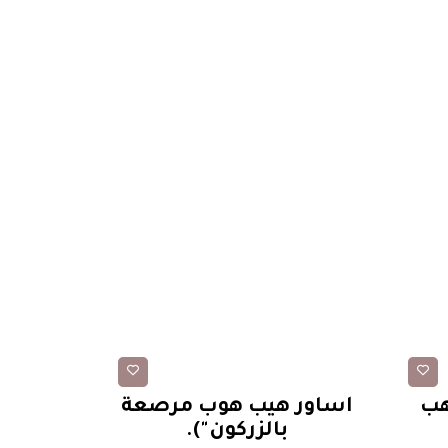
أساور
هب
أساور هيب هوب مرصعة
قلادة ق
بالزركون").
المزخر