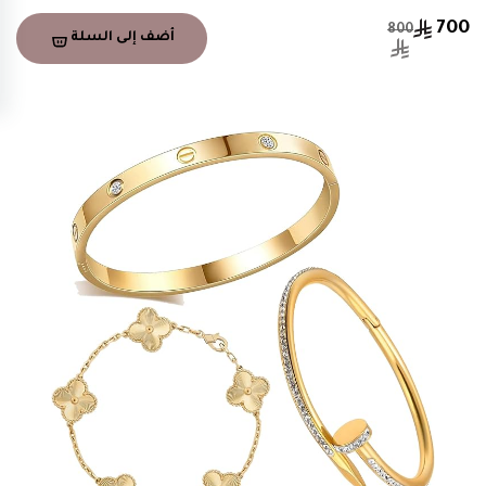
700
800
أضف إلى السلة