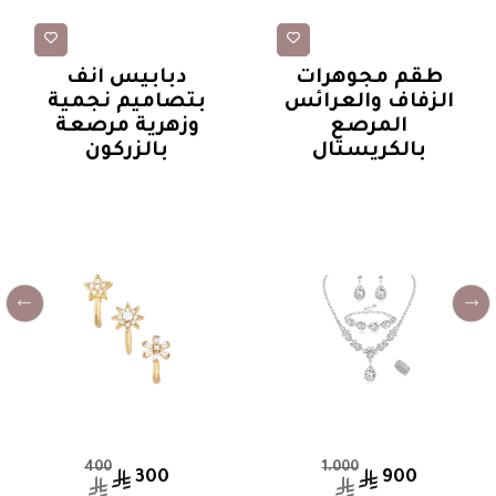
أطقم فضية
دبابيس أنف
طقم مجوهرات
دبابيس أنف
الزفاف والعرائس
بتصاميم نجمية
المرصع
وزهرية مرصعة
بالكريستال
بالزركون
400
1.000
300
900