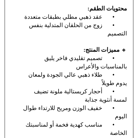
محتويات الطقم:
•
عقد ذهبي مطلي بطبقات متعددة
•
زوج من الحلقان المتدلية بنفس
التصميم
🔸
مميزات المنتج:
•
تصميم تقليدي فاخر يليق
بالمناسبات والأعراس
•
طلاء ذهبي عالي الجودة ولمعان
يدوم طويلاً
•
أحجار كريستالية ملونة تضيف
لمسة أنثوية جذابة
•
خفيف الوزن ومريح للارتداء طوال
اليوم
•
مناسب كهدية فخمة أو لمناسبتك
الخاصة