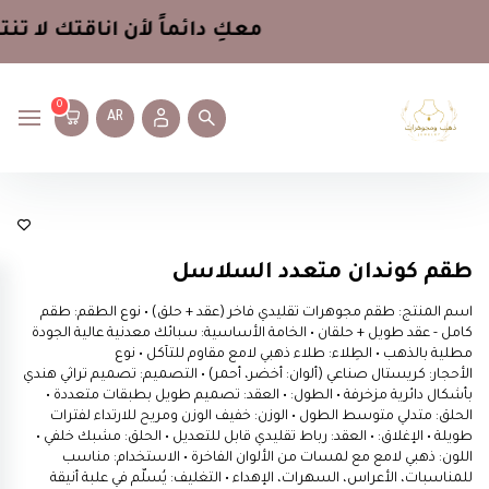
معكِ دائماً لأن اناقتك لا تنت
0
AR
أطقم متعددة
طقم كوندان متعدد السلاسل
اسم المنتج: طقم مجوهرات تقليدي فاخر (عقد + حلق) • نوع الطقم: طقم
كامل - عقد طويل + حلقان • الخامة الأساسية: سبائك معدنية عالية الجودة
مطلية بالذهب • الطِلاء: طلاء ذهبي لامع مقاوم للتآكل • نوع
الأحجار: كريستال صناعي (ألوان: أخضر، أحمر) • التصميم: تصميم تراثي هندي
بأشكال دائرية مزخرفة • الطول: • العقد: تصميم طويل بطبقات متعددة •
الحلق: متدلي متوسط الطول • الوزن: خفيف الوزن ومريح للارتداء لفترات
طويلة • الإغلاق: • العقد: رباط تقليدي قابل للتعديل • الحلق: مشبك خلفي •
اللون: ذهبي لامع مع لمسات من الألوان الفاخرة • الاستخدام: مناسب
للمناسبات، الأعراس، السهرات، الإهداء • التغليف: يُسلّم في علبة أنيقة