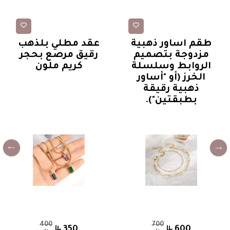
أساور
عقود
طقم أساور ذهبية
عقد مطلي بلذهب
مزدوجة بتصميم
رقيق مرصع بحجر
الروابط وسلسلة
كريم ملون
الخرز (أو "أساور
ذهبية رقيقة
بطبقتين").
400
700
350
600