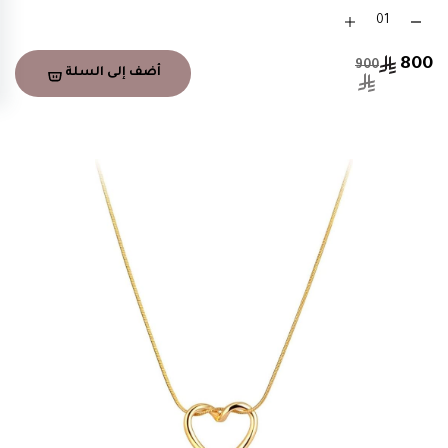
800
900
أضف إلى السلة