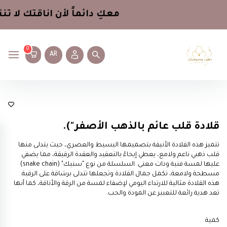
معكِ دائماً لأن اناقتك لا تن
0
AR
عقود
قلادة قلب عائم بالذهب الأصفر").
تتميز هذه القلادة الأنيقة بتصميمها البسيط والعصري، حيث يتدلى منها
قلب ذهبي ناعم ولامع، يعطي إيحاءً بالتعقيد والعقدة الرقيقة، مما يضفي
عليها لمسة فنية وذات معنى. السلسلة من نوع "سنيك" (snake chain)
مسطحة ولامعة، تكمل جمال القلادة وتجعلها تتدلى برشاقة على الرقبة.
هذه القلادة مثالية للارتداء اليومي لإضفاء لمسة من الرقة والأناقة، كما أنها
تعد هدية رائعة للتعبير عن المودة والحب.
كمية