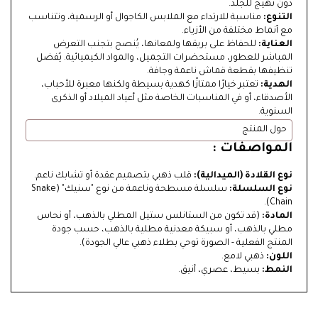
دون تهيج للجلد.
التنوع:
مناسبة للارتداء مع الملابس الكاجوال أو الرسمية، وتتناسب
مع أنماط مختلفة من الأزياء.
العناية:
للحفاظ على بريقها ولمعانها، يُنصح بتجنب التعرض
المباشر للعطور، مستحضرات التجميل، والمواد الكيميائية. يُفضل
تنظيفها بقطعة قماش ناعمة وجافة.
الهدية:
تعتبر خيارًا ممتازًا كهدية بسيطة ولكنها معبرة للأحباب،
الأصدقاء، أو في المناسبات الخاصة مثل أعياد الميلاد أو الذكرى
السنوية.
حول المنتج
المواصفات :
نوع القلادة (الميدالية):
قلب ذهبي بتصميم عقدة أو تشابك ناعم.
نوع السلسلة:
سلسلة مسطحة وناعمة من نوع "سنيك" (Snake
Chain).
المادة:
(قد تكون من الستانلس ستيل المطلي بالذهب، أو نحاس
مطلي بالذهب، أو سبيكة معدنية مطلية بالذهب، حسب جودة
المنتج الفعلية - الصورة توحي بطلاء ذهبي عالي الجودة).
اللون:
ذهبي لامع.
النمط:
بسيط، عصري، أنيق.