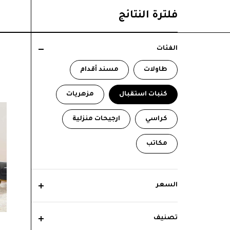
فلترة النتائج
الفئات
طاولات
مسند أقدام
كنبات استقبال
مزهريات
كراسي
ارجيحات منزلية
مكاتب
السعر
تصنيف