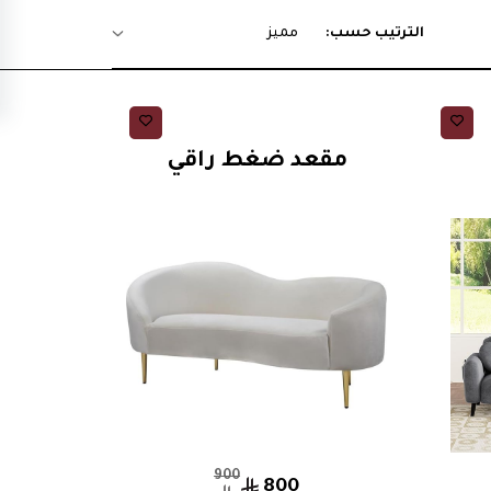
الترتيب حسب:
مميز
كنبات استقبال
مقعد ضغط راقي
900
800