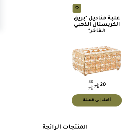
صناديق
علبة مناديل "بريق
الكريستال الذهبي
الفاخر"
30
20
أضف إلى السلة
المنتجات الرائجة