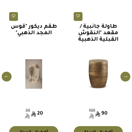
طاولات
إضاءة وديكور منزلي
طاولة جانبية /
طقم ديكور "قوس
مقعد "النقوش
المجد الذهبي"
القبلية الذهبية
30
100
20
90