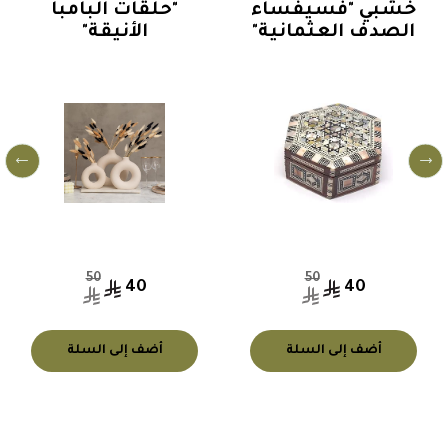
خشبي "فسيفساء
"حلقات البامبا
الصدف العثمانية"
الأنيقة"
50
50
40
40
أضف إلى السلة
أضف إلى السلة