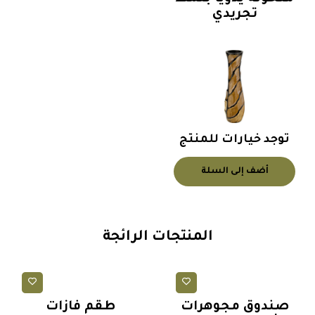
تجريدي
توجد خيارات للمنتج
أضف إلى السلة
المنتجات الرائجة
صناديق
فازات (مزهريات)
صندوق مجوهرات
طقم فازات