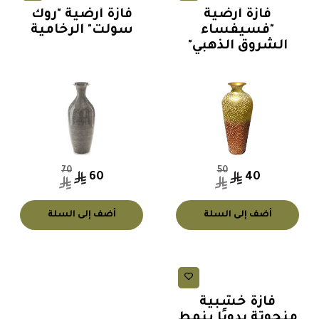
فازة أرضية
فازة أرضية "روك
"فسيفساء
سولت" الرخامية
الشروق الذهبي"
70
50
60
40
أضف إلى السلة
أضف إلى السلة
فازات ارضية (جرات)
فازة خشبية
منحوتة يدويًا بنمط