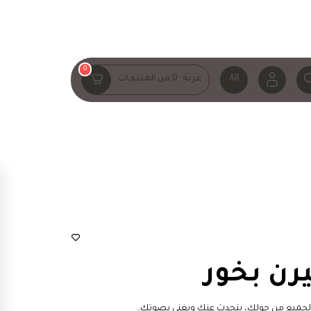
0
AR
عربة:
0
من المنتجات
يرن بخور
الجميع من حولك، يتحدث عنك ويغني بصوتك..