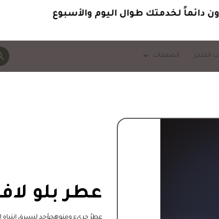
دائماً
لخدمتك طوال اليوم والأسبوع
ت المتجر
الصفحات
رجالية
عطر بلو لاف
عطرٌ جريء ومتوهجوُجد ليسرق انتباه 