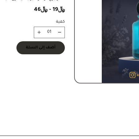
﷼19 - ﷼46
كمية
أضف إلى السلة