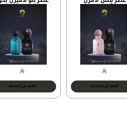
عطر مِس لاڤرن
عطر بلو لافيرن بخو
أضف إلى السلة
أضف إلى السلة