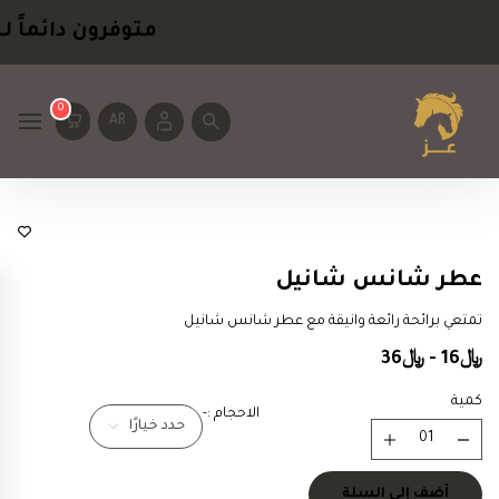
متوفرون دائماً
لخ
0
AR
رجالية
عطر شانس شانيل
تمتعي برائحة رائعة وانيقة مع عطر شانس شانيل
﷼16 - ﷼36
كمية
الاحجام :-
حدد خيارًا
أضف إلى السلة