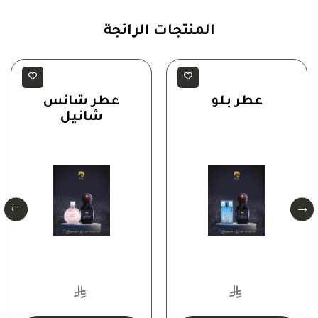
المنتجات الرائجة
رجالية
رجالية
عطر بلو
عطر شانس
شانيل