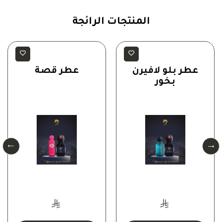
المنتجات الرائجة
رجالية
رجالية
عطر بلو لافيرن
عطر قصة
بخور