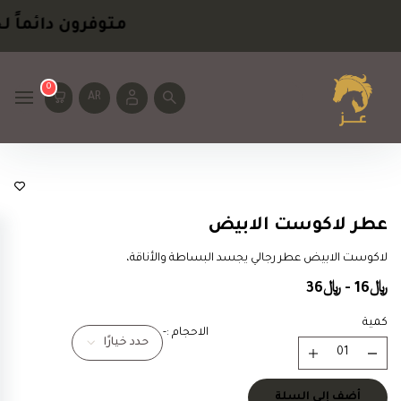
متوفرون دائماً
لخ
0
AR
رجالية
عطر لاكوست الابيض
لاكوست الابيض عطر رجالي يجسد البساطة والأناقة،
﷼16 - ﷼36
كمية
الاحجام :-
حدد خيارًا
أضف إلى السلة