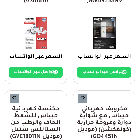
GSB1650)
GWD8355NV)
السعر عبر الواتساب
السعر عبر الواتساب
تواصل عبر الواتساب
تواصل عبر الواتساب
Geepas
Geepas
مكرويف كهربائي
مكنسة كهربائية
جيباس مع شواية
جيباس للشفط
دوارة ومروحة حرارية
الجاف والرطب من
(كونفكشن) (موديل
الستانلس ستيل
GO4451N)
(موديل GVC19011N)