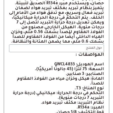
حصان، ويستخدم مبرد R134a الصديق للبيئة.
يتميز بنظام تبريد بمكثف تبريد هواء لضمان
تبريد فعال وسريع، مع تدفق هواء من الأمام إلى
الخلف. يتم التحكم في درجة الحرارة ميكانيكيًا،
ويمكن تعديل درجة حرارة التبريد لتصل إلى 7
درجات مئوية. الهيكل الخارجي مصنوع من
الفولاذ المقاوم للصدأ بسُمك 0.56 ملم، وخزان
المياه الداخلي أيضًا من الفولاذ المقاوم للصدأ
بسُمك 0.6 ملم، مما يضمن المتانة والنظافة.
حول المنتج
المواصفات :
اسم الموديل: GWCL4833
السعة: 75 لترًا (45 جالونًا أمريكيًا).
الصنابير: 3 صنابير.
المادة: هيكل وخزان مياه من الفولاذ المقاوم
للصدأ.
نوع المناخ: T3.
التحكم في درجة الحرارة: ميكانيكي (درجة حرارة
التبريد 7 درجات مئوية).
نظام التبريد: مكثف تبريد هواء.
المبرد: R134a.
قوة التكثيف: 1/8 حصان.