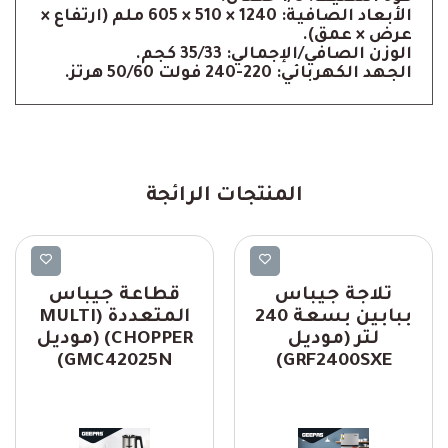
الأبعاد الصافية: 1240 × 510 × 605 ملم (ارتفاع ×
عرض × عمق).
الوزن الصافي/الإجمالي: 35/33 كجم.
الجهد الكهربائي: 220-240 فولت 50/60 هرتز.
المنتجات الرائجة
Geepas
Geepas
ثلاجة جيباس
قطاعة جيباس
ببابين بسعة 240
المتعددة (MULTI
لتر (موديل
CHOPPER) (موديل
GMC42025N)
GRF2400SXE)