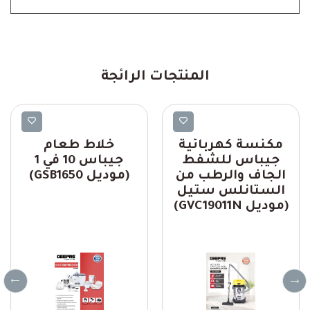
المنتجات الرائجة
Geepas
Geepas
مكنسة كهربائية
خلاط طعام
جيباس للشفط
جيباس 10 في 1
الجاف والرطب من
(موديل GSB1650)
الستانلس ستيل
(موديل GVC19011N)