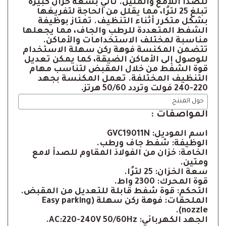
للصدأ اللامع والمتين. تأتي بسعة خزان كبيرة
تبلغ 25 لترًا، مما يقلل من الحاجة لتفريغها
بشكل متكرر أثناء التنظيف. تمتاز بوظيفة
الشفط المتعددة للرطب والجاف، مما يجعلها
مناسبة لمختلف الاستخدامات والأماكن.
تتضمن المكنسة فوهة ركن سهلة الاستخدام
للوصول إلى الأماكن الضيقة، كما يمكن تعديل
قوة الشفط من خلال المقبض لتناسب مهام
التنظيف المختلفة. تعمل المكنسة بجهد
220-240 فولت وتردد 50/60 هرتز.
حول المنتج
المواصفات :
اسم الموديل: GVC19011N
الوظيفة: شفط جاف ورطب.
الخامة: خزان من الفولاذ المقاوم للصدأ لامع
ومتين.
سعة الخزان: 25 لترًا.
قوة المحرك: 2300 واط.
التحكم: قوة شفط قابلة للتعديل من المقبض.
الملحقات: فوهة ركن سهلة (Easy parking
nozzle).
الجهد الكهربائي: AC:220-240V 50/60Hz.