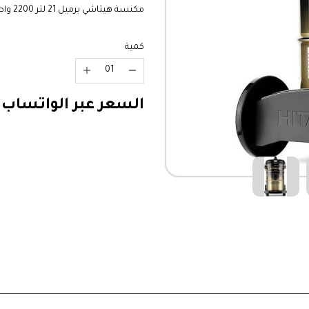
مكنسة هيتاشي برميل 21 لتر 2200 واط اسود CV-960FBK
كمية
السعر عبر الواتساب