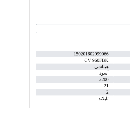
150201602999066
CV-960FBK
هيتاشى
أسود
2200
21
2
تايلاند