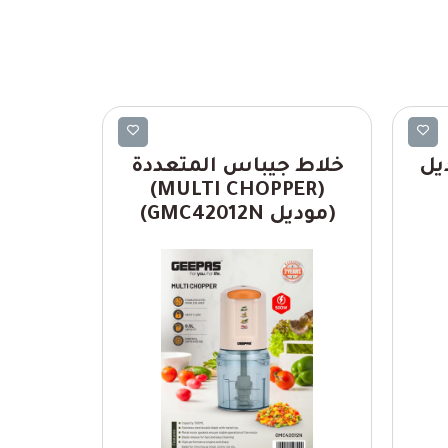
Geepas
يل
خلاط جيباس المتعددة
برادة
(MULTI CHOPPER)
ث
(موديل GMC42012N)
)