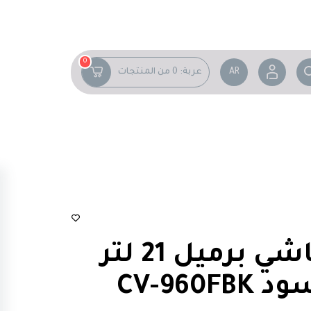
0
AR
عربة:
0
من المنتجات
مكنسة هيتاشي برميل 21 لتر