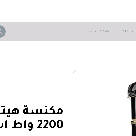
ت المتجر
الصفحات
مكانس
2200 واط اسود CV-960FBK