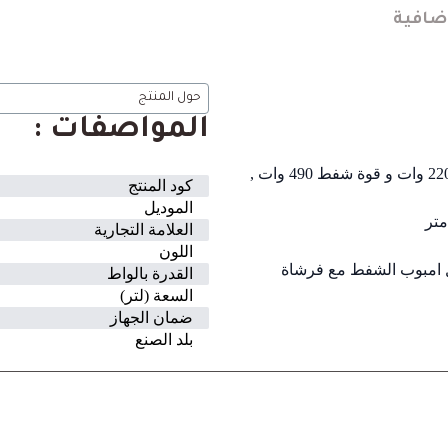
ضافية
حول المنتج
المواصفات :
هيتاشي CV-960FBK مكنسة برميلية بقوة موتور 2200 وات و قوة شفط 490 وات ,
كود المنتج
الموديل
العلامة التجارية
اللون
 امبوب الشفط مع فرشاة
القدرة بالواط
السعة (لتر)
ضمان الجهاز
بلد الصنع