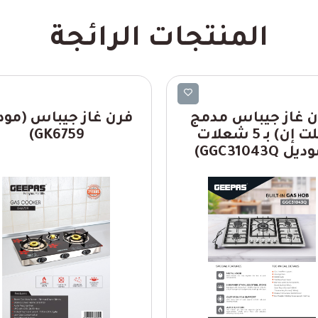
المنتجات الرائجة
Geepas
Geepas
 غاز جيباس مدمج
فرن غاز جيباس (مود
(بلت إن) بـ 5 شعلات
GK6759)
يل GGC31043Q)