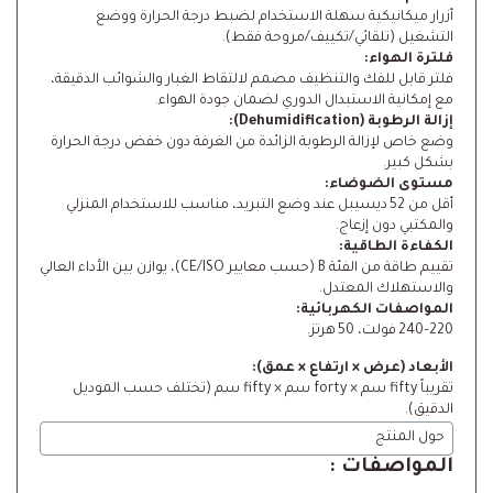
أزرار ميكانيكية سهلة الاستخدام لضبط درجة الحرارة ووضع
التشغيل (تلقائي/تكييف/مروحة فقط).
فلترة الهواء:
فلتر قابل للفك والتنظيف مصمم لالتقاط الغبار والشوائب الدقيقة،
مع إمكانية الاستبدال الدوري لضمان جودة الهواء.
إزالة الرطوبة (Dehumidification):
وضع خاص لإزالة الرطوبة الزائدة من الغرفة دون خفض درجة الحرارة
بشكل كبير.
مستوى الضوضاء:
أقل من 52 ديسيبل عند وضع التبريد، مناسب للاستخدام المنزلي
والمكتبي دون إزعاج.
الكفاءة الطاقية:
تقييم طاقة من الفئة B (حسب معايير CE/ISO)، يوازن بين الأداء العالي
والاستهلاك المعتدل.
المواصفات الكهربائية:
220–240 فولت، 50 هرتز.
الأبعاد (عرض × ارتفاع × عمق):
تقريباً fifty سم × forty سم × fifty سم (تختلف حسب الموديل
الدقيق).
حول المنتج
المواصفات :