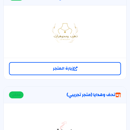
زيارة المتجر
تحف وهدايا (متجر تجريبي)
مفعّل