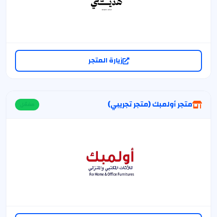
زيارة المتجر
متجر أولمبك (متجر تجريبي)
مفعّل