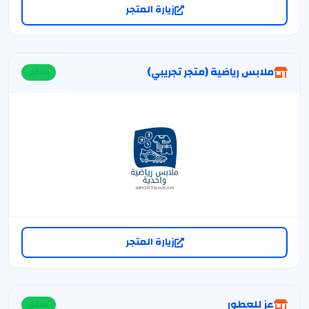
زيارة المتجر
ملابس رياضية (متجر تجريبي)
مفعّل
زيارة المتجر
عز للعطور
مفعّل