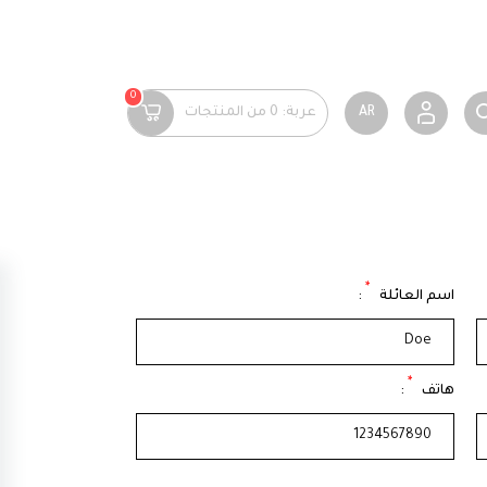
0
AR
عربة:
0
من المنتجات
*
اسم العائلة
:
*
هاتف
: