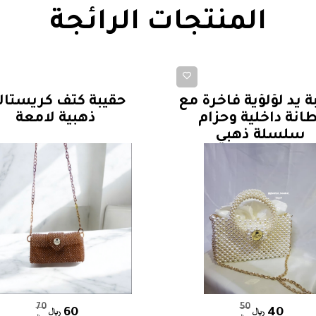
المنتجات الرائجة
حقائب يد كلاسيكية ببطانات
حقائب يد كلاسيكية
ة يد لؤلؤية فاخرة مع
حقيبة كتف كريستالي
طانة داخلية وحزام
ذهبية لامعة
سلسلة ذهبي
70
50
60
40