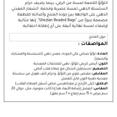
اللؤلؤ اللامعة لمسة من الرقي، بينما يضيف حزام
السلسلة الذهبي لمسة عصرية وفخمة. الشعار المعدني
الذهبي على الواجهة يبرز جودة المنتج وأصالته كقطعة
مصممة يدويًا من "Ghezlan Beaded Bags". إنها مثالية
لإضفاء لمسة نهائية أنيقة على أي إطلالة احتفالية.
حول المنتج
المواصفات :
المادة:
لؤلؤ صناعي عالي الجودة، معدن ذهبي (للسلسلة والمشابك
والشعار).
اللون:
أبيض كريمي للؤلؤ، ذهبي للملحقات المعدنية.
التصميم:
مستطيل الشكل مع غطاء قلاب أمامي.
المقابض:
مقبض علوي من اللؤلؤ، وحزام كتف طويل من سلسلة
معدنية ذهبية اللون قابل للفصل.
الإغلاق:
(على الأرجح زر مغناطيسي مخفي أسفل الغطاء القلاب).
المقاس:
(يفضل إضافة الأبعاد هنا إذا كانت متوفرة، مثل: حوالي 20
سم عرض × 15 سم ارتفاع × 7 سم عمق).