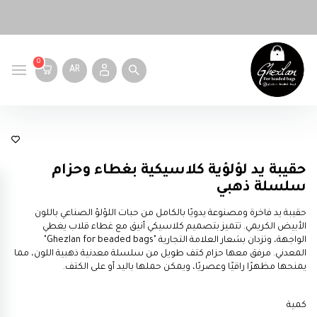
0
AR
حقائب يد كلاسيكية
حقيبة يد لؤلؤية كلاسيكية بغطاء وحزام
سلسلة ذهبي
حقيبة يد فاخرة ومصنوعة يدويًا بالكامل من حبات اللؤلؤ الصناعي باللون
الأبيض الكريمي. تتميز بتصميم كلاسيكي أنيق مع غطاء قلاب يغطي
الواجهة، وتزدان بشعار العلامة التجارية "Ghezlan for beaded bags"
المعدني. مرفق معها حزام كتف طويل من سلسلة معدنية ذهبية اللون، مما
يمنحها مظهرًا راقيًا وعصريًا، ويمكن حملها باليد أو على الكتف.
كمية