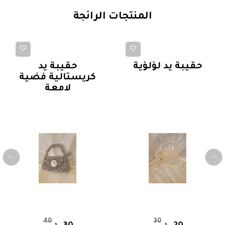
المنتجات الرائجة
حقائب يد كلاسيكية
حقائب يد كلاسيكية
حقيبة يد لؤلؤية
حقيبة يد
كريستالية فضية
لامعة
40
30