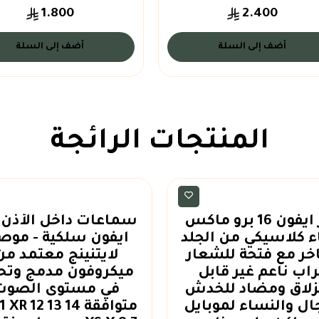
1.800
2.400
أضف إلى السلة
أضف إلى السلة
المنتجات الرائجة
اكسسوارات
اكسسوارات
كفر ايفون 16 برو ماكس
سماعات داخل الأذن 
 كلاسيكي من الجلد
ايفون سلكية - موص
اخر مع فتحة للشعار
لايتنينج معتمد من
اب ناعم غير قابل
ميكروفون مدمج وتح
نزلاق ومضاد للخدش
في مستوى الصوت
ال والنساء لموبايل
متوافقة 14 13 