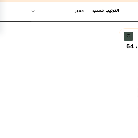
الترتيب حسب:
مميز
آبل أيفون 12 ، 5 جي ، 64