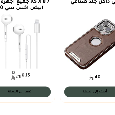
ي داكن جلد صناعي
ابيض اكس سي 60
12
0.15
40
أضف إلى السلة
أضف إلى السلة