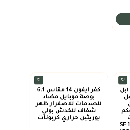
اكسسوارات
ابل
كفر ايفون 14 مقاس 6.1
ل
بوصة موبايل مضاد
ج
للصدمات للاصفرار ظهر
كم
شفاف للخدش بولي
يوريثين حراري كربونات
12 SE 11 XR