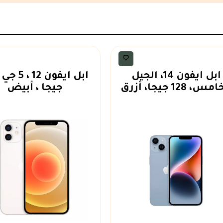
ايفون
ايفون
أبل أيفون 14، الجيل
س، 128 جيجا، أزرق
جيجا ، أبيض