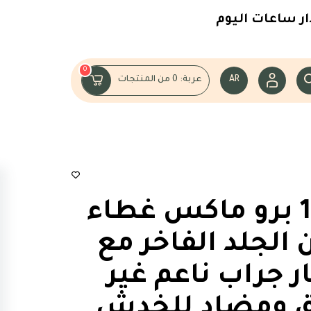
ساعات اليوم
0
AR
عربة:
0
من المنتجات
كفر ايفون 16 برو ماكس غطاء
الجلد الفاخر مع
 جراب ناعم غير
اق ومضاد للخدش