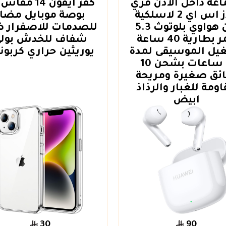
عة داخل الأذن فري
بادز اس اي 2 لاسلكية
بوصة موبايل مضاد
من هواوي بلوتوث 5.3
للصدمات للاصفرار 
عمر بطارية 40 ساعة
شفاف للخدش بول
يل الموسيقى لمدة
يوريثين حراري كربون
3 ساعات بشحن 10
ائق صغيرة ومريحة
ومة للغبار والرذاذ
ابيض
30
90