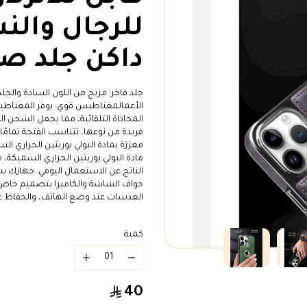
للرجال والن
داكن جلد ص
جلد فاخر: مزيج من اللون السادة والجلد 
الأعمالمغناطيس قوي: يوفر المغناطيس 
المحاذاة التلقائية، مما يجعل الشحن ا
فريدة من نوعها، تتناسب الفتحة تمامًا
معززة بمادة البولي يوريثين الحراري الس
مادة البولي يوريثين الحراري السميكة،
الناتج عن الاستعمال اليومي. جهازك ي
حواف الشاشة والكاميرا بتصميم خاص أ
العدسات عند وضع الهاتف، والحفاظ عل
كمية
40