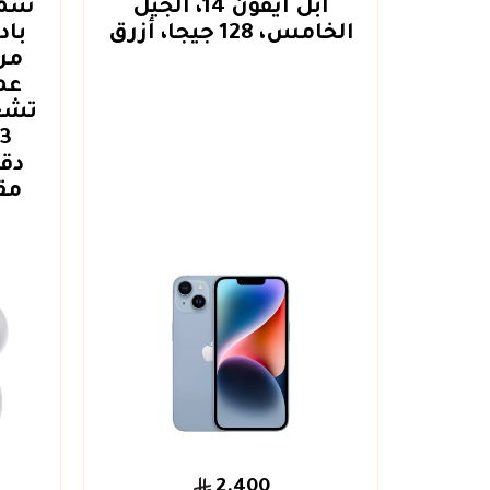
آبل أيفون 12 ، 5 جي ، 64
أبل أيفون 14، الجيل
سما
الخامس، 128 جيجا، أزرق
تشغ
دق
مقا
2.400