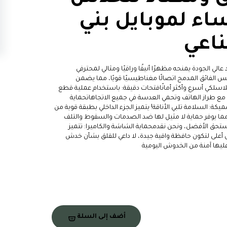
ساء لموبايل بني
ناعي
عالي الجودة يمنحه مظهرًا أنيقًا وراقيًا ومثالي لمحترفي
الفائق المدمج اتصالًا مغناطيسيًا قويًا، مما يضمن
للاسلكي أسرع وأكثر أمانًافتحات دقيقة: باستخدام عملية قطع
 مع طراز الهاتف وتحمي العدسة في جميع الاتجاهاتحماية
ميكة: السلامة تلبي الأناقة! يتميز الجزء الداخلي بطبقة قوية من
 مما يوفر حماية لا مثيل لها ضد الصدمات والسقوط والتلف
ستحق الأفضل، ونحن نقدمحماية الشاشة والكاميرا: تتميز
على لتكون حافظة واقية جيدة، لا داعي للقلق بشأن خدش
يها آمنة من الخدوش اليومية
أضف إلى السلة