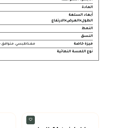
المادة
أبعاد السلعة
الطول×العرض×الارتفاع
النمط
النسق
ميزة خاصة
مغناطيسي, متوافق م
نوع اللمسة النهائية
ايفون