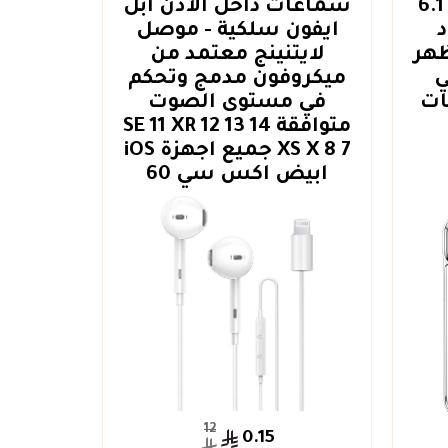
كفر ايفون 14 مقاس 6.1
سماعات داخل الأذن ابل
ايفون سلكية - موصل
بإمكا
ظهر
لايتنينج معتمد من
الم
ي
ميكروفون مدمج وتحكم
ات
في مستوى الصوت
وضع 
متوافقة 14 13 12 SE 11 XR
XS X 8 7 جميع اجهزة iOS
ابيض اكس سي 60
12
0.15