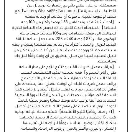
يمكنك بسهولة الرد على المكالمات وإجراؤها مباشرة من
معصمك. ابق على اطلاع دائم مع إشعارات الرسائل من
التطبيقات الشهيرة مثل Facebook وWhatsAPP وTwitter. مع
ساعة لوفنوف الذكية، لا تفوت أي مكالمة أو رسالة مهمة.
【أحدث شاشة كبيرة بمقاس 1.83 بوصة وأكثر من 100 وجه
للساعة】باستخدام أحدث التقنيات، تم تجهيز هذه الساعة الذكية
للجوالات التي تعمل بنظام اندرويد وiOS بشاشة ملونة فائقة
الوضوح مقاس 1.83بوصة 240 × 286، مما يجعل ساعة اللياقة
البدنية للرجال والنساء أكثر أناقة ومتانة. لقد صممنا بعناية واجهة
مستخدم جميلة ووجوه متعددة المينا من أجلك، حتى تتمكن من
تبديل تصميم المينا من خلال التطبيق في أي وقت وفقًا لمزاجك
ومناسبتك.
【مراقب معدل ضربات القلب ومتتبع النوم على مدار الساعة
طوال أيام الأسبوع】هذه الساعة الذكية المخصصة لتعقب
اللياقة البدنية مزودة بجهاز استشعار حركة عالي الأداء مدمج
يراقب معدل ضربات قلبك في الوقت الفعلي، مما يساعدك على
فهم اتجاهات معدل ضربات القلب بشكل أفضل. لا تراقب هذه
الساعة فقط مؤشرات صحتك، بل تسجل أيضًا الدورة الشهرية
للنساء، كما أنها تراقب حالة نومك تلقائيًا وتقدم تحليلًا شاملاً
لجودة النوم لمساعدتك على فهم حالتك الصحية بشكل أفضل.
【21 وضعًا رياضيًا لتتبع الأنشطة】تتمتع ساعة اللياقة البدنية
هذه بـ 15 وضعية رياضية لتلبية احتياجاتك الرياضية المختلفة.
يمكنك اختيار الوضع المناسب وفقًا للرياضة التي تمارسها
(المشي، والجري، والقفز بالحبل، وركوب الدراجات، والسباحة،