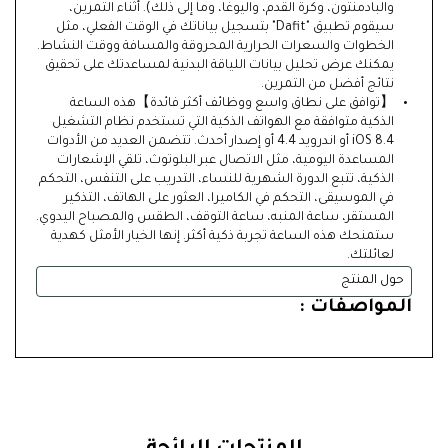
والبادمنتون، وكرة القدم، واليوغا، وما إلى ذلك). أثناء التمرين،
سيقوم تطبيق "Dafit" بتسجيل بياناتك في الوقت الفعلي، مثل
الخطوات والسعرات الحرارية المحروقة والمسافة ووقت النشاط.
يمكنك عرض تحليل بيانات اللياقة البدنية لمساعدتك على تحقيق
نتائج أفضل من التمرين.
【توافق على نطاق واسع ووظائف أكثر فائدة】هذه الساعة
الذكية متوافقة مع الهواتف الذكية التي تستخدم نظام التشغيل
iOS 8.4 أو اندرويد 4.4 أو إصدار أحدث. تتضمن العديد من الأدوات
المساعدة اليومية، مثل الاتصال عبر البلوتوث، تلقي الإشعارات
الذكية، تتبع الدورة الشهرية للنساء، التدريب على التنفس، التحكم
في الموسيقى، التحكم في الكاميرا، العثور على الهاتف، التذكير
المستقر، ساعة المنبه، ساعة التوقف، الطقس والمصباح اليدوي.
ستمنحك هذه الساعة تجربة ذكية أكثر. إنها الخيار الأمثل كهدية
لعائلتك.
حول المنتج
المواصفات :