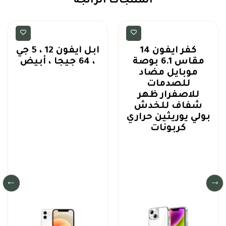
المنتجات الرائجة
اكسسوارات
ايفون
كفر ايفون 14
آبل أيفون 12 ، 5 جي
مقاس 6.1 بوصة
، 64 جيجا ، أبيض
موبايل مضاد
للصدمات
للاصفرار ظهر
شفاف للخدش
بولي يوريثين حراري
كربونات